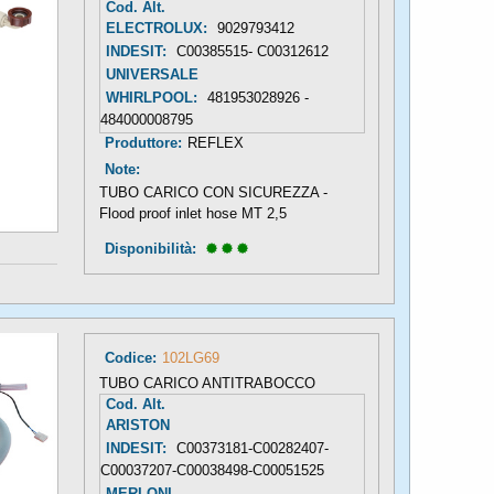
Cod. Alt.
ELECTROLUX:
9029793412
INDESIT:
C00385515- C00312612
UNIVERSALE
WHIRLPOOL:
481953028926 -
484000008795
Produttore:
REFLEX
Note:
TUBO CARICO CON SICUREZZA -
Flood proof inlet hose MT 2,5
Disponibilità: 
Codice:
102LG69
TUBO CARICO ANTITRABOCCO
Cod. Alt.
ARISTON
INDESIT:
C00373181-C00282407-
C00037207-C00038498-C00051525
MERLONI