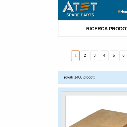
Ho
RICERCA PRODO
1
2
3
4
5
6
Trovati 1466 prodotti.