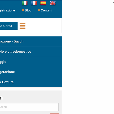
•
istrazione
Blog
Contatti
Cerca
azione - Sacchi
olo elettrodomestico
ggio
igerazione
o Cottura
in