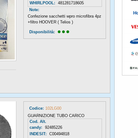
WHIRLPOOL:
481281718605
Note:
Confezione sacchetti wpro microfibra 4pz
+filtro HOOVER ( Telios )
Disponibilità: 
Codice:
102LG00
GUARNIZIONE TUBO CARICO
Cod. Alt.
candy:
92485226
INDESIT:
C00494818