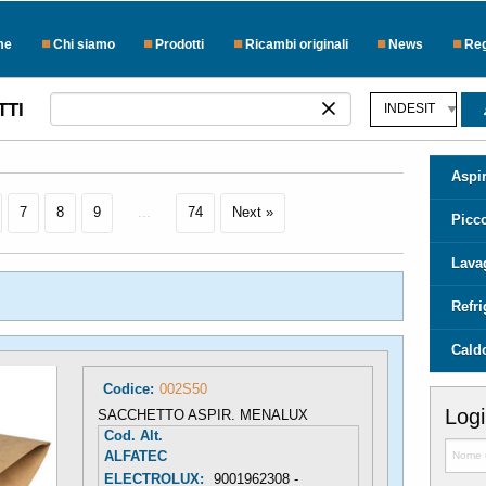
me
Chi siamo
Prodotti
Ricambi originali
News
Reg
TTI
Aspir
7
8
9
...
74
Next »
Picc
Lava
Refr
Cald
Codice:
002S50
Log
SACCHETTO ASPIR. MENALUX
Cod. Alt.
ALFATEC
ELECTROLUX:
9001962308 -