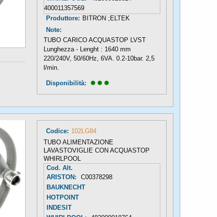
400011357569
Produttore:
BITRON ;ELTEK
Note:
TUBO CARICO ACQUASTOP LVST
Lunghezza - Lenght : 1640 mm
220/240V, 50/60Hz, 6VA. 0.2-10bar. 2,5
l/min.
Disponibilità: 
Codice:
102LG84
TUBO ALIMENTAZIONE
LAVASTOVIGLIE CON ACQUASTOP
WHIRLPOOL
Cod. Alt.
ARISTON:
C00378298
BAUKNECHT
HOTPOINT
INDESIT