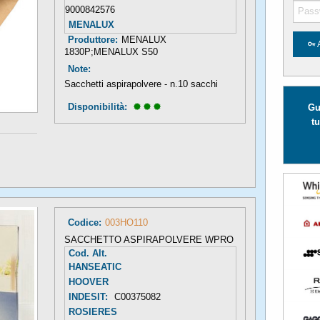
9000842576
MENALUX
Produttore:
MENALUX
1830P;MENALUX S50
Note:
Sacchetti aspirapolvere - n.10 sacchi
Disponibilità: 
Gu
tu
Codice:
003HO110
SACCHETTO ASPIRAPOLVERE WPRO
Cod. Alt.
HANSEATIC
HOOVER
INDESIT:
C00375082
ROSIERES