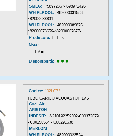
SMEG:
758972367- 698972426
WHIRLPOOL:
482000031553-
482000038891
WHIRLPOOL:
482000089875-
482000073659-482000067677-
Produttore:
ELTEK
Note:
L = 1,9 m
Disponibilità: 
Codice:
102LG72
TUBO CARICO ACQUASTOP LVST
Cod. Alt.
ARISTON
INDESIT:
W210192259302-C00372679
- C00256554 - C00291638
MERLONI
WHIRLPOOL:
482000023524-