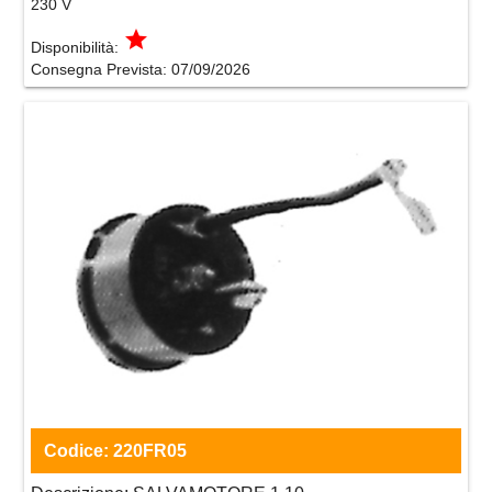
230 V
grade
Disponibilità:
Consegna Prevista:
07/09/2026
Codice:
220FR05