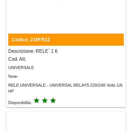
Codice:
219FR12
Descrizione:
RELE` 1 6
Cod. Alt.
UNIVERSALE
Note:
RELE UNIVERSALE - UNIVERSAL RELAYS 220/240 Volts 1/6
HP
grade
grade
grade
Disponibilità: