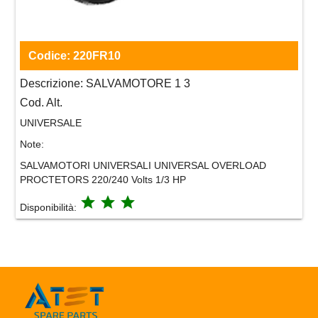
Codice:
220FR10
Descrizione:
SALVAMOTORE 1 3
Cod. Alt.
UNIVERSALE
Note:
SALVAMOTORI UNIVERSALI UNIVERSAL OVERLOAD
PROCTETORS 220/240 Volts 1/3 HP
grade
grade
grade
Disponibilità: