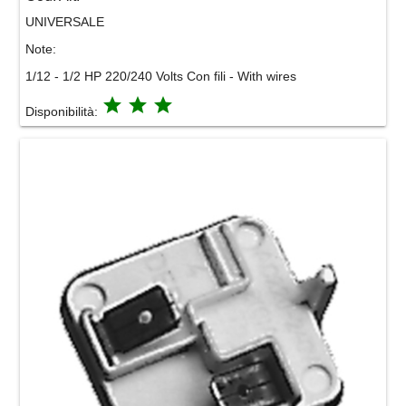
UNIVERSALE
Note:
1/12 - 1/2 HP 220/240 Volts Con fili - With wires
grade
grade
grade
Disponibilità: