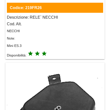
Codice:
219FR26
Descrizione:
RELE` NECCHI
Cod. Alt.
NECCHI
Note:
Mini ES.3
grade
grade
grade
Disponibilità: