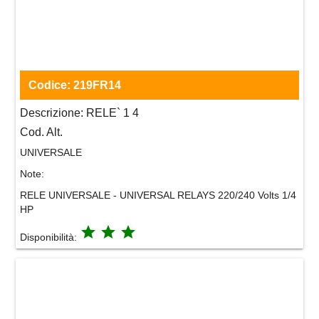
Codice:
219FR14
Descrizione:
RELE` 1 4
Cod. Alt.
UNIVERSALE
Note:
RELE UNIVERSALE - UNIVERSAL RELAYS 220/240 Volts 1/4
HP
grade
grade
grade
Disponibilità: