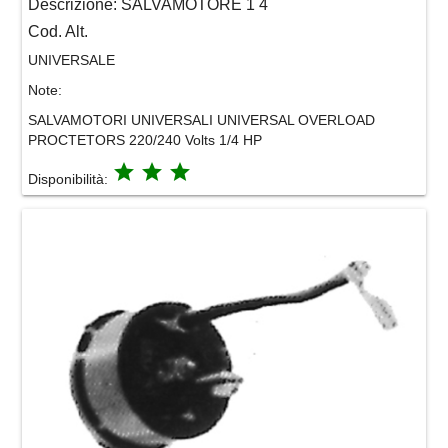
Descrizione:
SALVAMOTORE 1 4
Cod. Alt.
UNIVERSALE
Note:
SALVAMOTORI UNIVERSALI UNIVERSAL OVERLOAD
PROCTETORS 220/240 Volts 1/4 HP
grade
grade
grade
Disponibilità: