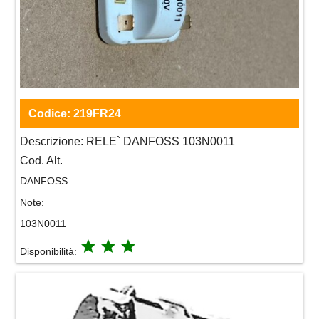
Codice:
219FR24
Descrizione:
RELE` DANFOSS 103N0011
Cod. Alt.
DANFOSS
Note:
103N0011
grade
grade
grade
Disponibilità: