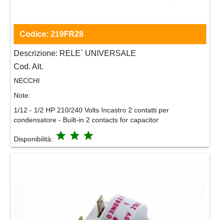
Codice:
219FR28
Descrizione:
RELE` UNIVERSALE
Cod. Alt.
NECCHI
Note:
1/12 - 1/2 HP 210/240 Volts Incastro 2 contatti per
condensatore - Built-in 2 contacts for capacitor
grade
grade
grade
Disponibilità: