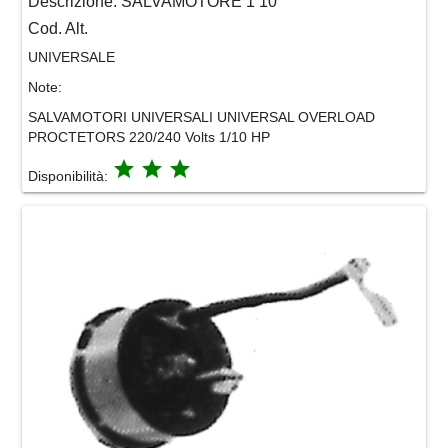
Descrizione:
SALVAMOTORE 1 10
Cod. Alt.
UNIVERSALE
Note:
SALVAMOTORI UNIVERSALI UNIVERSAL OVERLOAD
PROCTETORS 220/240 Volts 1/10 HP
grade
grade
grade
Disponibilità: