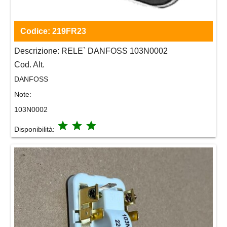
Codice:
219FR23
Descrizione:
RELE` DANFOSS 103N0002
Cod. Alt.
DANFOSS
Note:
103N0002
grade
grade
grade
Disponibilità: