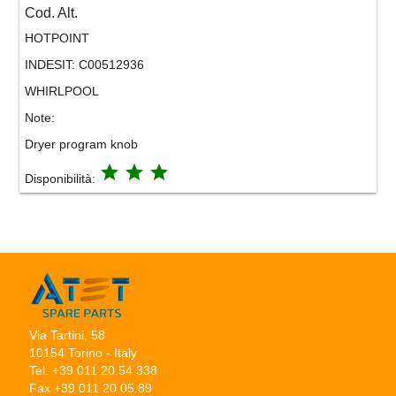
Cod. Alt.
HOTPOINT
INDESIT:
C00512936
WHIRLPOOL
Note:
Dryer program knob
grade
grade
grade
Disponibilità:
Via Tartini, 58
10154 Torino - Italy
Tel. +39 011 20.54.338
Fax +39 011 20.05.89