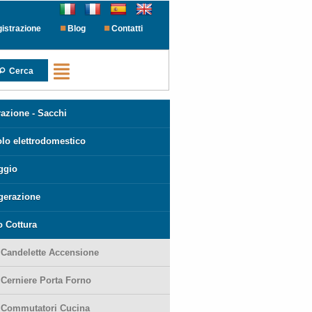
istrazione
Blog
Contatti
Cerca
azione - Sacchi
olo elettrodomestico
ggio
igerazione
o Cottura
-
Candelette Accensione
-
Cerniere Porta Forno
-
Commutatori Cucina