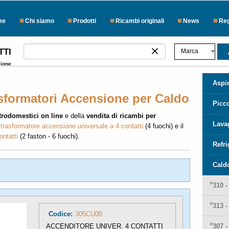
me
Chi siamo
Prodotti
Ricambi originali
News
Reg
TTI
sione
Aspir
asformatori Accensione per Caldo
Picc
trodomestici on line
e della
vendita di ricambi per
Lava
l
trasformatore accensione universale a 4 contatti
(4 fuochi) e il
ontatti
(2 faston - 6 fuochi).
Refr
Cald
310 
313 
Codice:
305CU00
ACCENDITORE UNIVER. 4 CONTATTI
307 