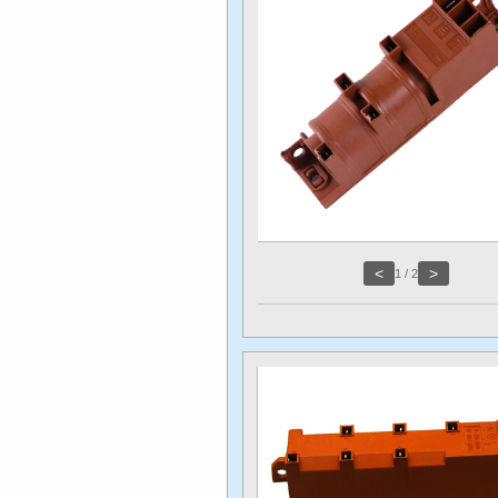
<
>
1
/
2