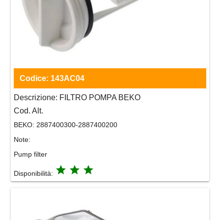
Codice:
143AC04
Descrizione:
FILTRO POMPA BEKO
Cod. Alt.
BEKO:
2887400300-2887400200
Note:
Pump filter
grade
grade
grade
Disponibilità: