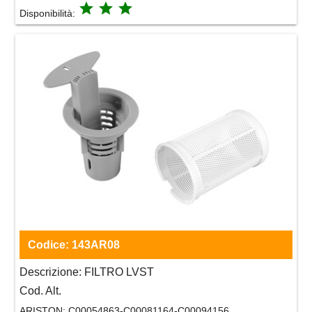
grade
grade
grade
Disponibilità:
Codice:
143AR08
Descrizione:
FILTRO LVST
Cod. Alt.
ARISTON:
C00054863-C00081164-C00094156