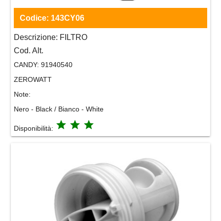
Codice:
143CY06
Descrizione:
FILTRO
Cod. Alt.
CANDY:
91940540
ZEROWATT
Note:
Nero - Black / Bianco - White
grade
grade
grade
Disponibilità: