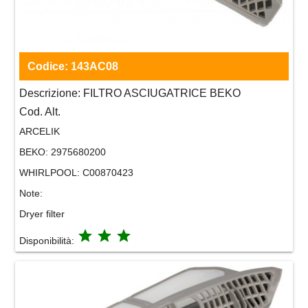
Codice:
143AC08
Descrizione:
FILTRO ASCIUGATRICE BEKO
Cod. Alt.
ARCELIK
BEKO:
2975680200
WHIRLPOOL:
C00870423
Note:
Dryer filter
grade
grade
grade
Disponibilità: