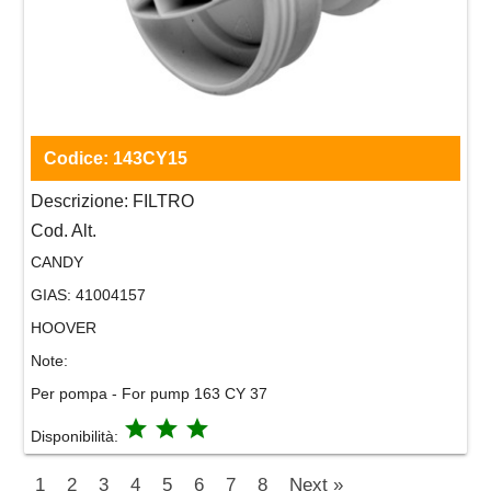
Codice:
143CY15
Descrizione:
FILTRO
Cod. Alt.
CANDY
GIAS:
41004157
HOOVER
Note:
Per pompa - For pump 163 CY 37
grade
grade
grade
Disponibilità:
1
2
3
4
5
6
7
8
Next »