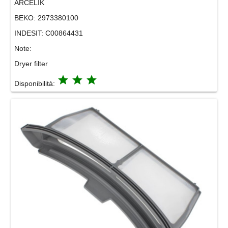
ARCELIK
BEKO:
2973380100
INDESIT:
C00864431
Note:
Dryer filter
grade
grade
grade
Disponibilità: