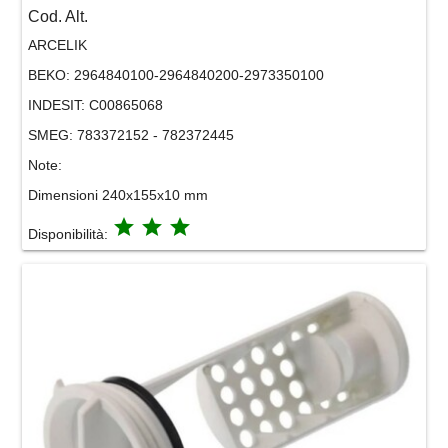
Cod. Alt.
ARCELIK
BEKO:
2964840100-2964840200-2973350100
INDESIT:
C00865068
SMEG:
783372152 - 782372445
Note:
Dimensioni 240x155x10 mm
grade
grade
grade
Disponibilità: