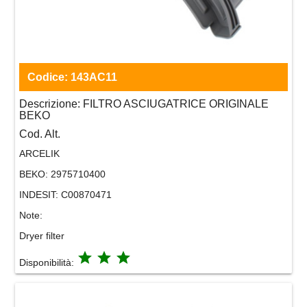
Codice:
143AC11
Descrizione:
FILTRO ASCIUGATRICE ORIGINALE
BEKO
Cod. Alt.
ARCELIK
BEKO:
2975710400
INDESIT:
C00870471
Note:
Dryer filter
grade
grade
grade
Disponibilità: