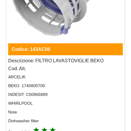
Codice:
143AC06
Descrizione:
FILTRO LAVASTOVIGLIE BEKO
Cod. Alt.
ARCELIK
BEKO:
1740800700
INDESIT:
C00866889
WHIRLPOOL
Note:
Dishwasher filter
grade
grade
grade