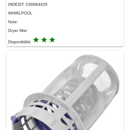
INDESIT:
C00864429
WHIRLPOOL
Note:
Dryer filter
grade
grade
grade
Disponibilità: