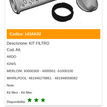
Codice:
143AK02
Descrizione:
KIT FILTRO
Cod. Alt.
ARDO
IGNIS
MERLONI:
60000300 - 6000501 -51000100
WHIRLPOOL:
481946278861 - 481948058082
Note:
Kit filtro - Kit filter
grade
grade
grade
Disponibilità: