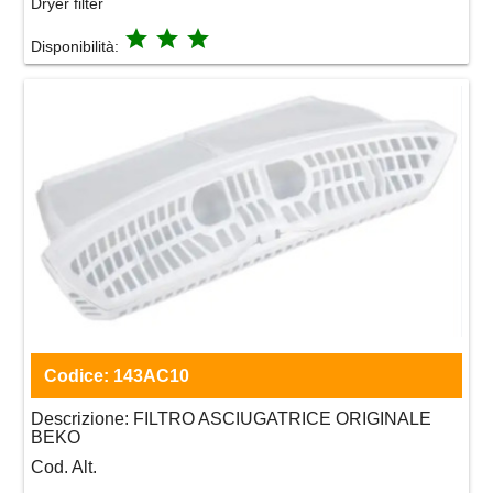
Dryer filter
grade
grade
grade
Disponibilità:
Codice:
143AC10
Descrizione:
FILTRO ASCIUGATRICE ORIGINALE
BEKO
Cod. Alt.