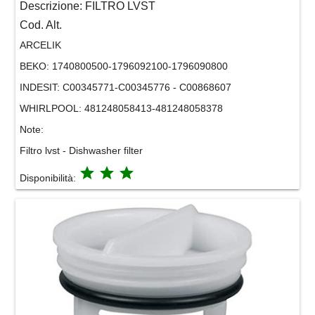
Descrizione:
FILTRO LVST
Cod. Alt.
ARCELIK
BEKO:
1740800500-1796092100-1796090800
INDESIT:
C00345771-C00345776 - C00868607
WHIRLPOOL:
481248058413-481248058378
Note:
Filtro lvst - Dishwasher filter
grade
grade
grade
Disponibilità: