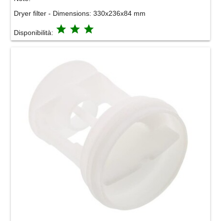
Dryer filter - Dimensions: 330x236x84 mm
grade
grade
grade
Disponibilità: