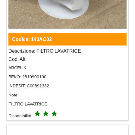
Codice:
143AC02
Descrizione:
FILTRO LAVATRICE
Cod. Alt.
ARCELIK
BEKO:
2810900100
INDESIT:
C00891382
Note:
FILTRO LAVATRICE
grade
grade
grade
Disponibilità: