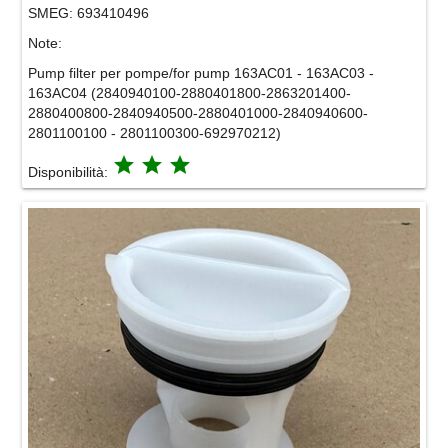
SMEG:
693410496
Note:
Pump filter per pompe/for pump 163AC01 - 163AC03 -
163AC04 (2840940100-2880401800-2863201400-
2880400800-2840940500-2880401000-2840940600-
2801100100 - 2801100300-692970212)
grade
grade
grade
Disponibilità: