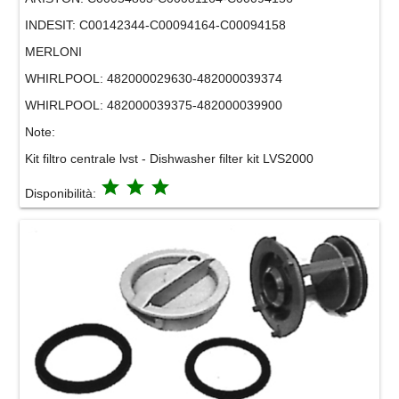
INDESIT:
C00142344-C00094164-C00094158
MERLONI
WHIRLPOOL:
482000029630-482000039374
WHIRLPOOL:
482000039375-482000039900
Note:
Kit filtro centrale lvst - Dishwasher filter kit LVS2000
grade
grade
grade
Disponibilità: