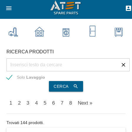
menu
account_box
RICERCA PRODOTTI
Solo
Lavaggio
search
CERCA
1
2
3
4
5
6
7
8
Next »
Trovati 144 prodotti.