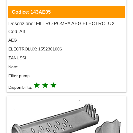
Codice:
143AE05
Descrizione:
FILTRO POMPA AEG ELECTROLUX
Cod. Alt.
AEG
ELECTROLUX:
1552361006
ZANUSSI
Note:
Filter pump
grade
grade
grade
Disponibilità: