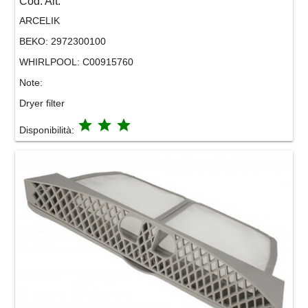
Cod. Alt.
ARCELIK
BEKO:
2972300100
WHIRLPOOL:
C00915760
Note:
Dryer filter
grade
grade
grade
Disponibilità: