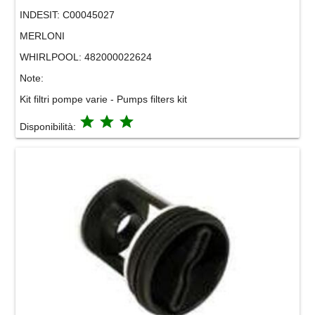
INDESIT:
C00045027
MERLONI
WHIRLPOOL:
482000022624
Note:
Kit filtri pompe varie - Pumps filters kit
grade
grade
grade
Disponibilità: