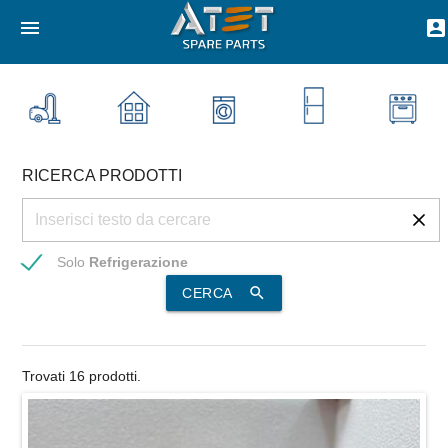
menu
account_box
RICERCA PRODOTTI
Solo
Refrigerazione
search
CERCA
Trovati 16 prodotti.