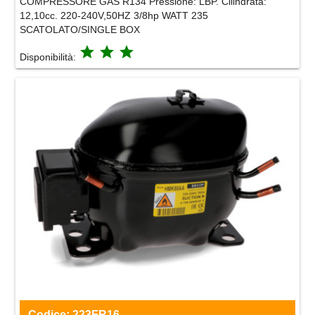
COMPRESSORE GAS R134 Pressione: LBP. Cilindrata:
12,10cc. 220-240V,50HZ 3/8hp WATT 235
SCATOLATO/SINGLE BOX
grade
grade
grade
Disponibilità:
Codice:
223FR16