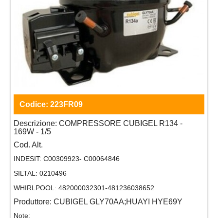
Codice:
223FR09
Descrizione:
COMPRESSORE CUBIGEL R134 -
169W - 1/5
Cod. Alt.
INDESIT:
C00309923- C00064846
SILTAL:
0210496
WHIRLPOOL:
482000032301-481236038652
Produttore:
CUBIGEL GLY70AA;HUAYI HYE69Y
Note: