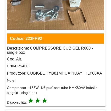
Codice:
223FR92
Descrizione:
COMPRESSORE CUBIGEL R600 -
single box
Cod. Alt.
UNIVERSALE
Produttore:
CUBIGEL HYB81MHUA;HUAYI HLY80AA
Note:
Compressor - 135W. 1/6 puo' sostituire HMK80AA Imballo
singolo - single box
grade
grade
grade
Disponibilità: