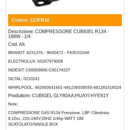
Codice:
223FR10
Descrizione:
COMPRESSORE CUBIGEL R134 -
188W - 1/4
Cod. Alt.
BRANDT:
42X1376 - 96X0472 - FK9C015A8
ELECTROLUX:
50267979008
INDESIT:
C00059806-C00174237
SILTAL:
0210241
WHIRLPOOL:
482000041601-481236038593-481281518324
Produttore:
CUBIGEL GLY80AA;HUAYI HYE81Y
Note:
COMPRESSORE GAS R134 Pressione: LBP. Cilindrata:
8,10cc. 220-240V,50HZ 1/4hp WATT 188
SCATOLATO/SINGLE BOX