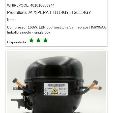
WHIRLPOOL:
481010683944
Produttore:
JAIXIPERA TT1114GY -TG1114GY
Note:
Compressor 168W. LBP puo' sostituire/can replace HMK95AA
Imballo singolo - single box
grade
grade
grade
Disponibilità: