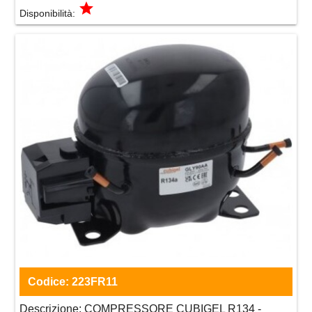
grade
Disponibilità:
Codice:
223FR11
Descrizione:
COMPRESSORE CUBIGEL R134 -