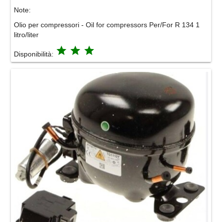
Note:
Olio per compressori - Oil for compressors Per/For R 134 1
litro/liter
grade
grade
grade
Disponibilità: