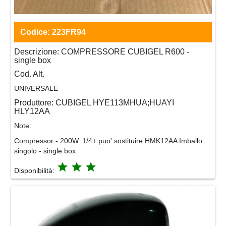
Codice:
223FR94
Descrizione:
COMPRESSORE CUBIGEL R600 -
single box
Cod. Alt.
UNIVERSALE
Produttore:
CUBIGEL HYE113MHUA;HUAYI
HLY12AA
Note:
Compressor - 200W. 1/4+ puo' sostituire HMK12AA Imballo
singolo - single box
grade
grade
grade
Disponibilità: