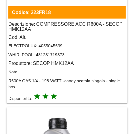
Codice:
223FR18
Descrizione:
COMPRESSORE ACC R600A - SECOP
HMK12AA
Cod. Alt.
ELECTROLUX:
4055045639
WHIRLPOOL:
481281719373
Produttore:
SECOP HMK12AA
Note:
R600A GAS 1/4 - 198 WATT -candy scatola singola - single
box
grade
grade
grade
Disponibilità: