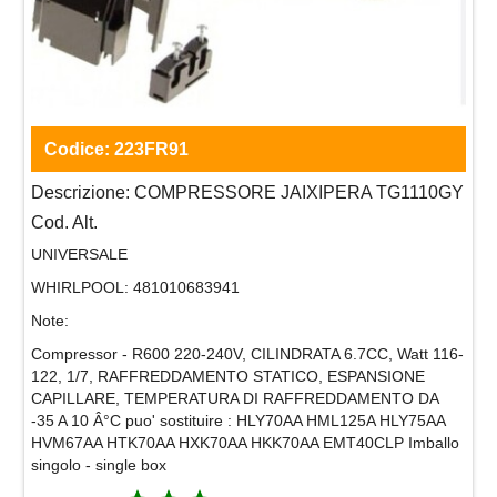
Codice:
223FR91
Descrizione:
COMPRESSORE JAIXIPERA TG1110GY
Cod. Alt.
UNIVERSALE
WHIRLPOOL:
481010683941
Note:
Compressor - R600 220-240V, CILINDRATA 6.7CC, Watt 116-
122, 1/7, RAFFREDDAMENTO STATICO, ESPANSIONE
CAPILLARE, TEMPERATURA DI RAFFREDDAMENTO DA
-35 A 10 Â°C puo' sostituire : HLY70AA HML125A HLY75AA
HVM67AA HTK70AA HXK70AA HKK70AA EMT40CLP Imballo
singolo - single box