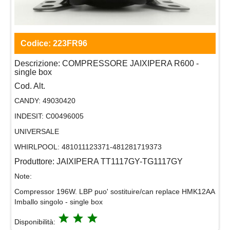
Codice:
223FR96
Descrizione:
COMPRESSORE JAIXIPERA R600 -
single box
Cod. Alt.
CANDY:
49030420
INDESIT:
C00496005
UNIVERSALE
WHIRLPOOL:
481011123371-481281719373
Produttore:
JAIXIPERA TT1117GY-TG1117GY
Note:
Compressor 196W. LBP puo' sostituire/can replace HMK12AA
Imballo singolo - single box
grade
grade
grade
Disponibilità: