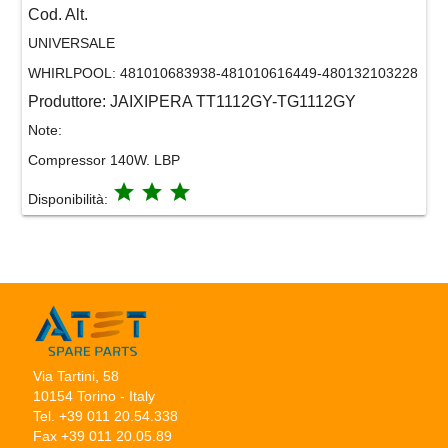
Cod. Alt.
UNIVERSALE
WHIRLPOOL:
481010683938-481010616449-480132103228
Produttore:
JAIXIPERA TT1112GY-TG1112GY
Note:
Compressor 140W. LBP
grade
grade
grade
Disponibilità:
Via Tartini, 58
10154 Torino - Italy
Tel. +39 011 20.54.338
Fax +39 011 20.05.89