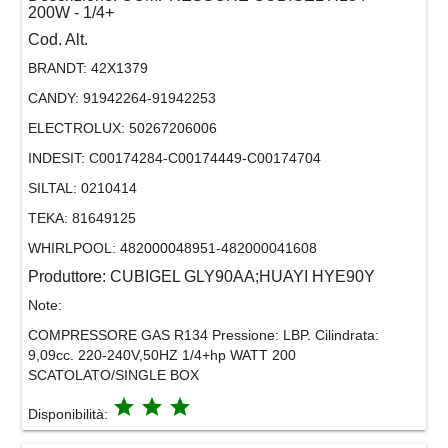
200W - 1/4+
Cod. Alt.
BRANDT:
42X1379
CANDY:
91942264-91942253
ELECTROLUX:
50267206006
INDESIT:
C00174284-C00174449-C00174704
SILTAL:
0210414
TEKA:
81649125
WHIRLPOOL:
482000048951-482000041608
Produttore:
CUBIGEL GLY90AA;HUAYI HYE90Y
Note:
COMPRESSORE GAS R134 Pressione: LBP. Cilindrata:
9,09cc. 220-240V,50HZ 1/4+hp WATT 200
SCATOLATO/SINGLE BOX
grade
grade
grade
Disponibilità: