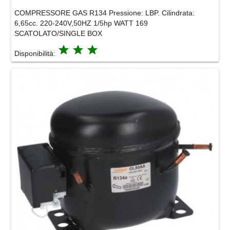
COMPRESSORE GAS R134 Pressione: LBP. Cilindrata:
6,65cc. 220-240V,50HZ 1/5hp WATT 169
SCATOLATO/SINGLE BOX
grade
grade
grade
Disponibilità: