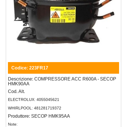
Codice:
223FR17
Descrizione:
COMPRESSORE ACC R600A - SECOP
HMK90AA
Cod. Alt.
ELECTROLUX:
4055045621
WHIRLPOOL:
481281719372
Produttore:
SECOP HMK95AA
Note: