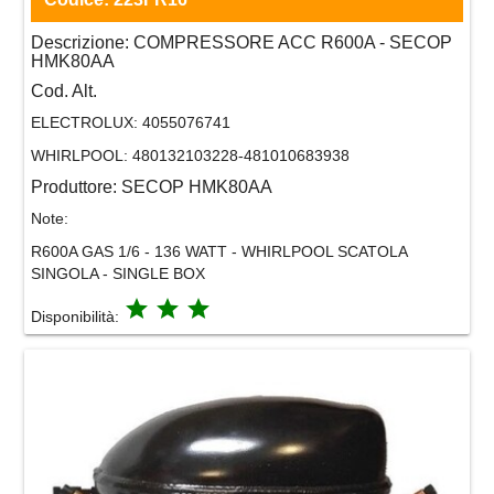
Descrizione:
COMPRESSORE ACC R600A - SECOP
HMK80AA
Cod. Alt.
ELECTROLUX:
4055076741
WHIRLPOOL:
480132103228-481010683938
Produttore:
SECOP HMK80AA
Note:
R600A GAS 1/6 - 136 WATT - WHIRLPOOL SCATOLA
SINGOLA - SINGLE BOX
grade
grade
grade
Disponibilità: