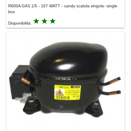
R600A GAS 1/5 - 167 WATT - candy scatola singola- single
box
grade
grade
grade
Disponibilità: