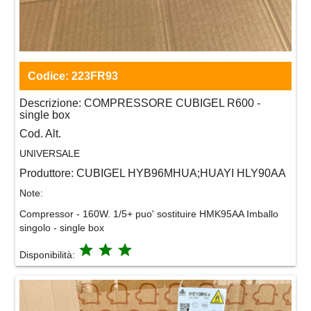
Codice:
223FR93
Descrizione:
COMPRESSORE CUBIGEL R600 -
single box
Cod. Alt.
UNIVERSALE
Produttore:
CUBIGEL HYB96MHUA;HUAYI HLY90AA
Note:
Compressor - 160W. 1/5+ puo' sostituire HMK95AA Imballo
singolo - single box
grade
grade
grade
Disponibilità: