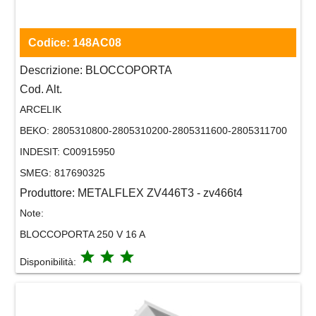
Codice:
148AC08
Descrizione:
BLOCCOPORTA
Cod. Alt.
ARCELIK
BEKO:
2805310800-2805310200-2805311600-2805311700
INDESIT:
C00915950
SMEG:
817690325
Produttore:
METALFLEX ZV446T3 - zv466t4
Note:
BLOCCOPORTA 250 V 16 A
grade
grade
grade
Disponibilità: