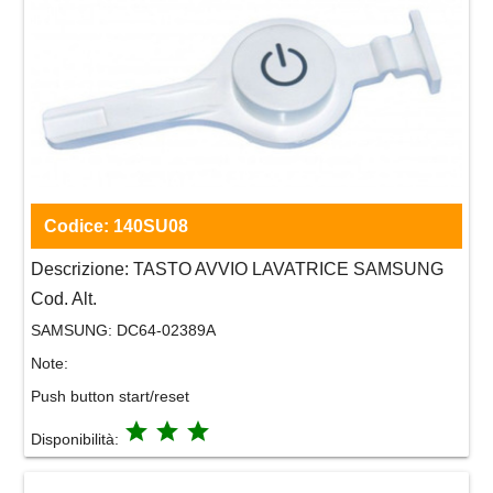
Codice:
140SU08
Descrizione:
TASTO AVVIO LAVATRICE SAMSUNG
Cod. Alt.
SAMSUNG:
DC64-02389A
Note:
Push button start/reset
grade
grade
grade
Disponibilità: