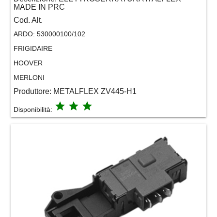
MADE IN PRC
Cod. Alt.
ARDO:
530000100/102
FRIGIDAIRE
HOOVER
MERLONI
Produttore:
METALFLEX ZV445-H1
grade
grade
grade
Disponibilità: