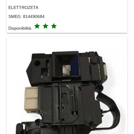
ELETTROZETA
SMEG:
814490684
grade
grade
grade
Disponibilità: