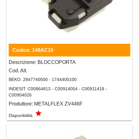
Codice:
148AC10
Descrizione:
BLOCCOPORTA
Cod. Alt.
BEKO:
2847740500 - 1744400100
INDESIT:
C00864813 - C00914054 - C00911418 -
C00904026
Produttore:
METALFLEX ZV446F
grade
Disponibilità: