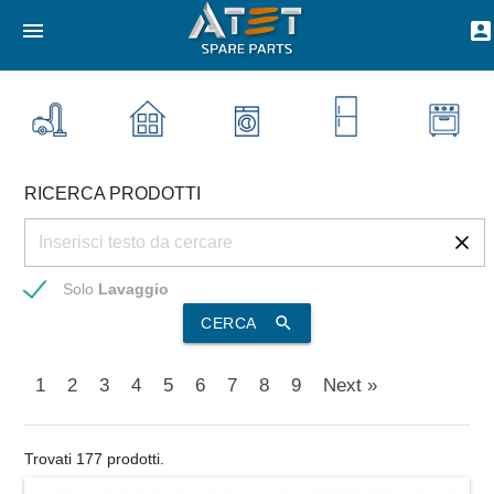
menu
account_box
RICERCA PRODOTTI
Solo
Lavaggio
search
CERCA
1
2
3
4
5
6
7
8
9
Next »
Trovati 177 prodotti.