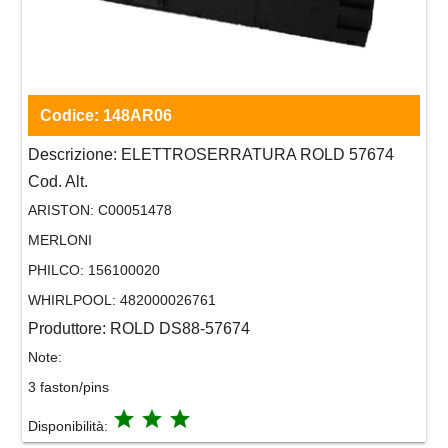
Codice:
148AR06
Descrizione:
ELETTROSERRATURA ROLD 57674
Cod. Alt.
ARISTON:
C00051478
MERLONI
PHILCO:
156100020
WHIRLPOOL:
482000026761
Produttore:
ROLD DS88-57674
Note:
3 faston/pins
grade
grade
grade
Disponibilità: