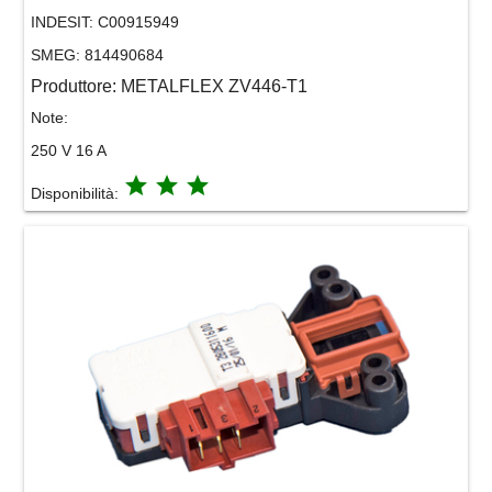
INDESIT:
C00915949
SMEG:
814490684
Produttore:
METALFLEX ZV446-T1
Note:
250 V 16 A
grade
grade
grade
Disponibilità: