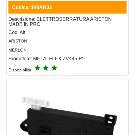
Codice:
148AR03
Descrizione:
ELETTROSERRATURA ARISTON
MADE IN PRC
Cod. Alt.
ARISTON
MERLONI
Produttore:
METALFLEX ZV445-P5
grade
grade
grade
Disponibilità: