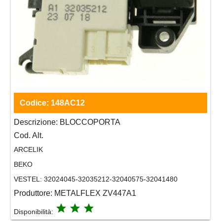
Codice:
148AC12
Descrizione:
BLOCCOPORTA
Cod. Alt.
ARCELIK
BEKO
VESTEL:
32024045-32035212-32040575-32041480
Produttore:
METALFLEX ZV447A1
grade
grade
grade
Disponibilità: