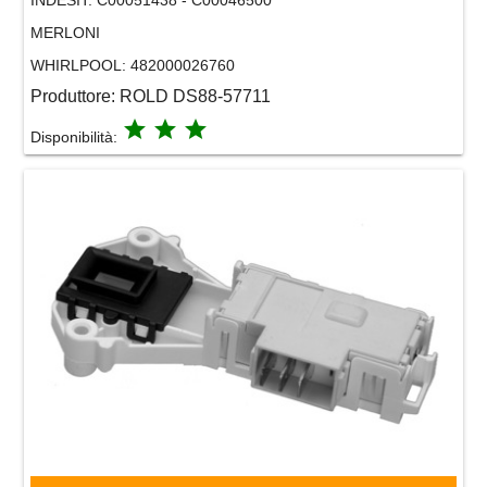
MERLONI
WHIRLPOOL:
482000026760
Produttore:
ROLD DS88-57711
grade
grade
grade
Disponibilità: