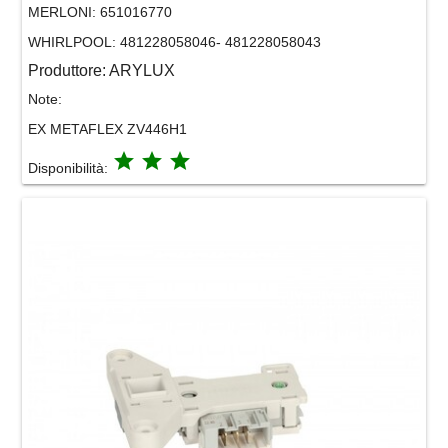
MERLONI:
651016770
WHIRLPOOL:
481228058046- 481228058043
Produttore:
ARYLUX
Note:
EX METAFLEX ZV446H1
grade
grade
grade
Disponibilità: