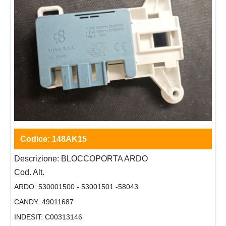
Codice:
148AK15
Descrizione:
BLOCCOPORTA ARDO
Cod. Alt.
ARDO:
530001500 - 53001501 -58043
CANDY:
49011687
INDESIT:
C00313146