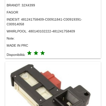
BRANDT:
32X4399
FAGOR
INDESIT:
481241758409-C00911841-C00919391-
C00914058
WHIRLPOOL:
480140102222-481241758409
Note:
MADE IN PRC
grade
grade
grade
Disponibilità: