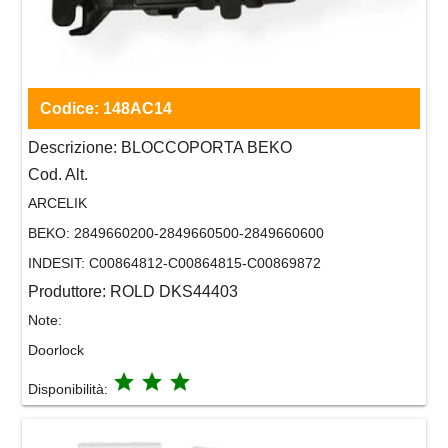
Codice:
148AC14
Descrizione:
BLOCCOPORTA BEKO
Cod. Alt.
ARCELIK
BEKO:
2849660200-2849660500-2849660600
INDESIT:
C00864812-C00864815-C00869872
Produttore:
ROLD DKS44403
Note:
Doorlock
grade
grade
grade
Disponibilità: