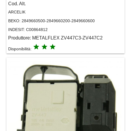
Cod. Alt.
ARCELIK
BEKO:
2849660500-2849660200-2849660600
INDESIT:
C00864812
Produttore:
METALFLEX ZV447C3-ZV447C2
grade
grade
grade
Disponibilità: