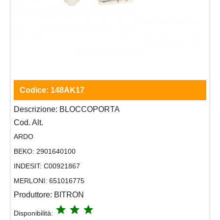
Codice:
148AK17
Descrizione:
BLOCCOPORTA
Cod. Alt.
ARDO
BEKO:
2901640100
INDESIT:
C00921867
MERLONI:
651016775
Produttore:
BITRON
grade
grade
grade
Disponibilità: