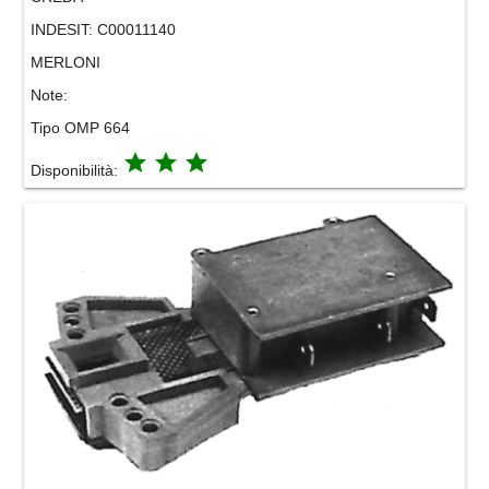
INDESIT:
C00011140
MERLONI
Note:
Tipo OMP 664
grade
grade
grade
Disponibilità: