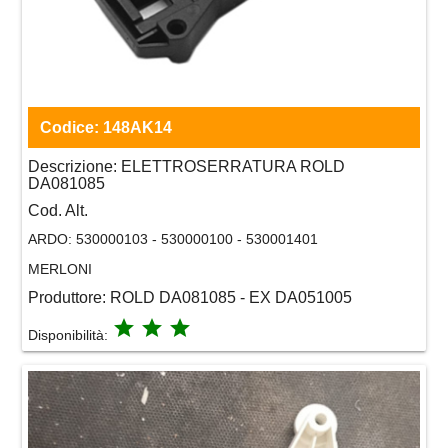
Codice:
148AK14
Descrizione:
ELETTROSERRATURA ROLD
DA081085
Cod. Alt.
ARDO:
530000103 - 530000100 - 530001401
MERLONI
Produttore:
ROLD DA081085 - EX DA051005
grade
grade
grade
Disponibilità: