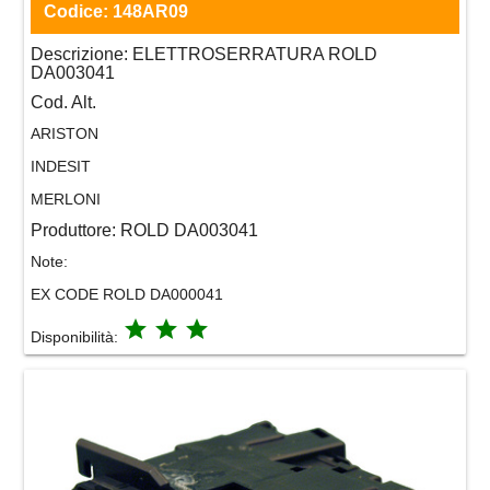
Codice:
148AR09
Descrizione:
ELETTROSERRATURA ROLD
DA003041
Cod. Alt.
ARISTON
INDESIT
MERLONI
Produttore:
ROLD DA003041
Note:
EX CODE ROLD DA000041
grade
grade
grade
Disponibilità: