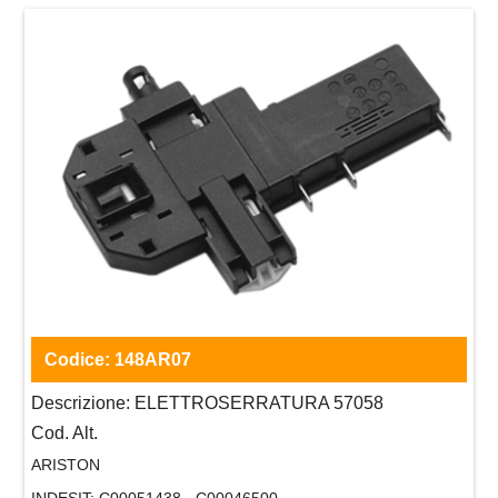
Codice:
148AR07
Descrizione:
ELETTROSERRATURA 57058
Cod. Alt.
ARISTON
INDESIT:
C00051438 - C00046500