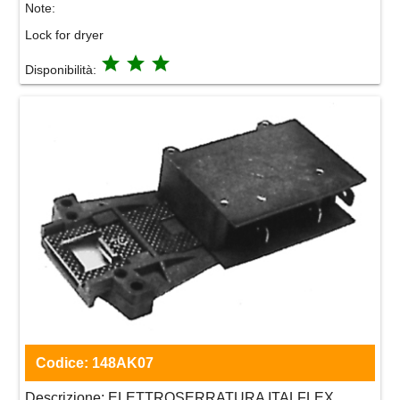
Note:
Lock for dryer
grade
grade
grade
Disponibilità:
Codice:
148AK07
Descrizione:
ELETTROSERRATURA ITALFLEX