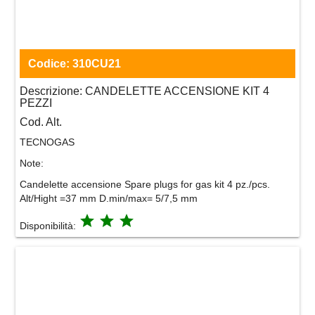
Codice:
310CU21
Descrizione:
CANDELETTE ACCENSIONE KIT 4
PEZZI
Cod. Alt.
TECNOGAS
Note:
Candelette accensione Spare plugs for gas kit 4 pz./pcs.
Alt/Hight =37 mm D.min/max= 5/7,5 mm
grade
grade
grade
Disponibilità: