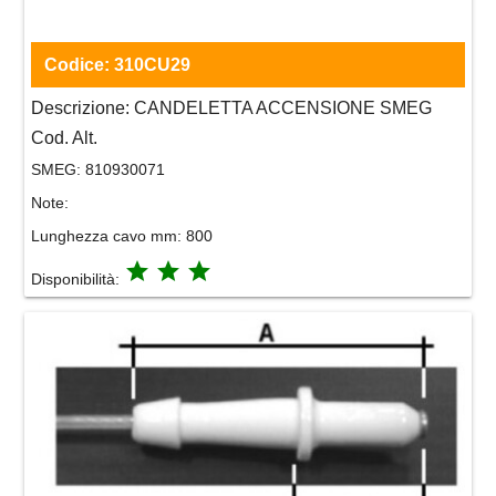
Codice:
310CU29
Descrizione:
CANDELETTA ACCENSIONE SMEG
Cod. Alt.
SMEG:
810930071
Note:
Lunghezza cavo mm: 800
grade
grade
grade
Disponibilità: