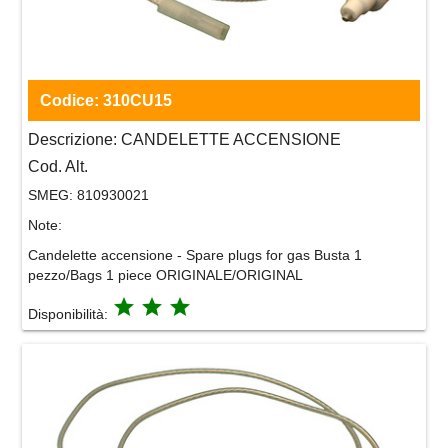
Codice:
310CU15
Descrizione:
CANDELETTE ACCENSIONE
Cod. Alt.
SMEG:
810930021
Note:
Candelette accensione - Spare plugs for gas Busta 1
pezzo/Bags 1 piece ORIGINALE/ORIGINAL
grade
grade
grade
Disponibilità: