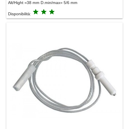
Alt/Hight =38 mm D.min/max= 5/6 mm
grade
grade
grade
Disponibilità: