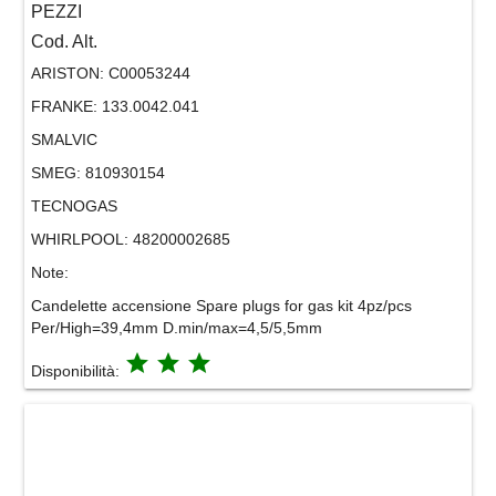
PEZZI
Cod. Alt.
ARISTON:
C00053244
FRANKE:
133.0042.041
SMALVIC
SMEG:
810930154
TECNOGAS
WHIRLPOOL:
48200002685
Note:
Candelette accensione Spare plugs for gas kit 4pz/pcs
Per/High=39,4mm D.min/max=4,5/5,5mm
grade
grade
grade
Disponibilità: