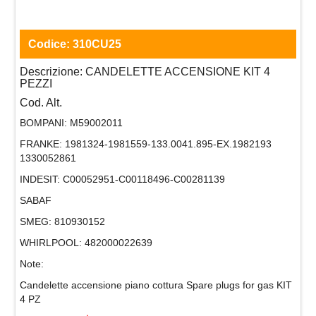
Codice:
310CU25
Descrizione:
CANDELETTE ACCENSIONE KIT 4
PEZZI
Cod. Alt.
BOMPANI:
M59002011
FRANKE:
1981324-1981559-133.0041.895-EX.1982193
1330052861
INDESIT:
C00052951-C00118496-C00281139
SABAF
SMEG:
810930152
WHIRLPOOL:
482000022639
Note:
Candelette accensione piano cottura Spare plugs for gas KIT
4 PZ