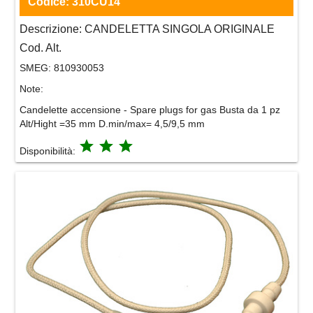
Codice:
310CU14
Descrizione:
CANDELETTA SINGOLA ORIGINALE
Cod. Alt.
SMEG:
810930053
Note:
Candelette accensione - Spare plugs for gas Busta da 1 pz
Alt/Hight =35 mm D.min/max= 4,5/9,5 mm
grade
grade
grade
Disponibilità: