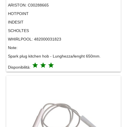
ARISTON:
C00288665
HOTPOINT
INDESIT
SCHOLTES
WHIRLPOOL:
482000031823
Note:
Spark plug kitchen hob - Lunghezza/lenght 650mm.
grade
grade
grade
Disponibilità: