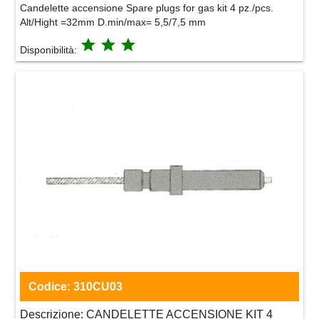
Candelette accensione Spare plugs for gas kit 4 pz./pcs.
Alt/Hight =32mm D.min/max= 5,5/7,5 mm
grade
grade
grade
Disponibilità:
Codice:
310CU03
Descrizione:
CANDELETTE ACCENSIONE KIT 4