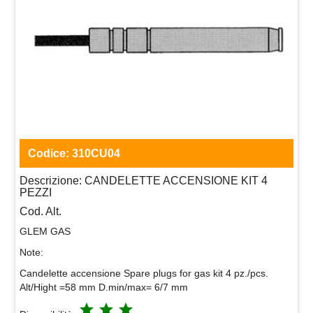
Codice:
310CU04
Descrizione:
CANDELETTE ACCENSIONE KIT 4
PEZZI
Cod. Alt.
GLEM GAS
Note:
Candelette accensione Spare plugs for gas kit 4 pz./pcs.
Alt/Hight =58 mm D.min/max= 6/7 mm
grade
grade
grade