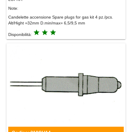
Note:
Candelette accensione Spare plugs for gas kit 4 pz./pcs.
Alt/Hight =32mm D.min/max= 6,5/9,5 mm
grade
grade
grade
Disponibilità: