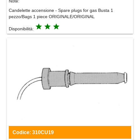
Note:
Candelette accensione - Spare plugs for gas Busta 1
pezzo/Bags 1 piece ORIGINALE/ORIGINAL
grade
grade
grade
Disponibilità:
Codice:
310CU19