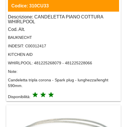
Codice:
310CU33
Descrizione:
CANDELETTA PIANO COTTURA
WHIRLPOOL
Cod. Alt.
BAUKNECHT
INDESIT:
C00312417
KITCHEN AID
WHIRLPOOL:
481225268079 - 481225228066
Note:
Candeletta tripla corona - Spark plug - lunghezza/lenght
590mm.
grade
grade
grade
Disponibilità: