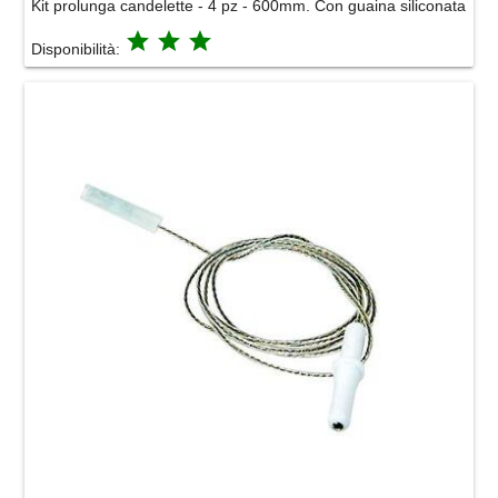
Kit prolunga candelette - 4 pz - 600mm. Con guaina siliconata
grade
grade
grade
Disponibilità: