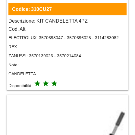
Codice:
310CU27
Descrizione:
KIT CANDELETTA 4PZ
Cod. Alt.
ELECTROLUX:
3570698047 - 3570696025 - 3114283082
REX
ZANUSSI:
3570139026 - 3570214084
Note:
CANDELETTA
grade
grade
grade
Disponibilità: