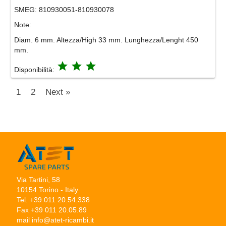
SMEG:
810930051-810930078
Note:
Diam. 6 mm. Altezza/High 33 mm. Lunghezza/Lenght 450
mm.
grade
grade
grade
Disponibilità:
1
2
Next »
Via Tartini, 58
10154 Torino - Italy
Tel. +39 011 20.54.338
Fax +39 011 20.05.89
mail info@atet-ricambi.it