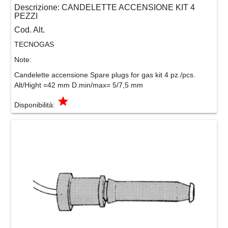
Descrizione:
CANDELETTE ACCENSIONE KIT 4
PEZZI
Cod. Alt.
TECNOGAS
Note:
Candelette accensione Spare plugs for gas kit 4 pz./pcs.
Alt/Hight =42 mm D.min/max= 5/7,5 mm
grade
Disponibilità: