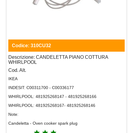
Codice:
310CU32
Descrizione:
CANDELETTA PIANO COTTURA
WHIRLPOOL
Cod. Alt.
IKEA
INDESIT:
C00311700 - C00336177
WHIRLPOOL:
481925268147 - 481925268166
WHIRLPOOL:
481925268167- 481925268146
Note:
Candeletta - Oven cooker spark plug
grade
grade
grade