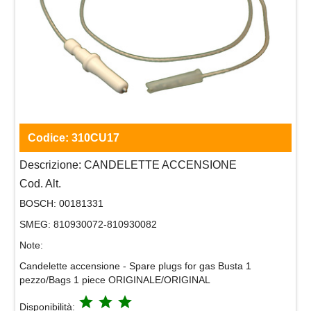
Codice:
310CU17
Descrizione:
CANDELETTE ACCENSIONE
Cod. Alt.
BOSCH:
00181331
SMEG:
810930072-810930082
Note:
Candelette accensione - Spare plugs for gas Busta 1
pezzo/Bags 1 piece ORIGINALE/ORIGINAL
grade
grade
grade
Disponibilità: