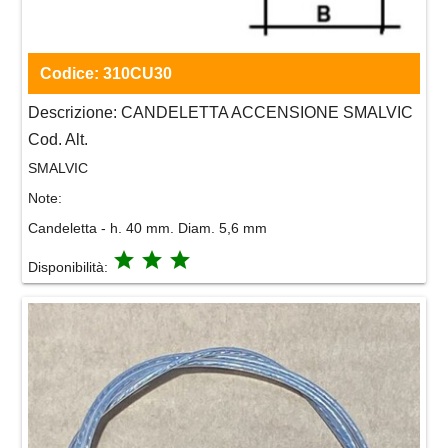
Codice:
310CU30
Descrizione:
CANDELETTA ACCENSIONE SMALVIC
Cod. Alt.
SMALVIC
Note:
Candeletta - h. 40 mm. Diam. 5,6 mm
grade
grade
grade
Disponibilità: